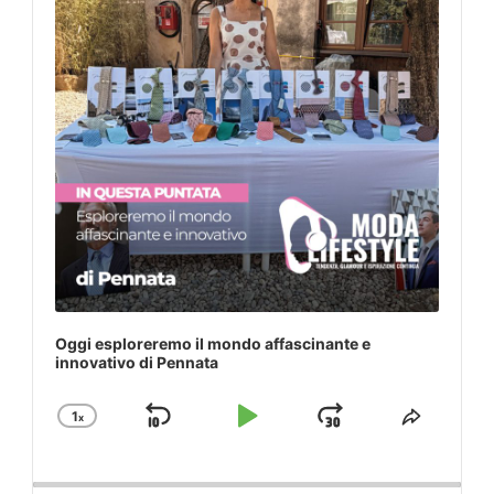
Oggi esploreremo il mondo affascinante e
innovativo di Pennata
1
x
Skip
Play
Jump
Change
Share
Playback
This
Backward
Pause
Forward
Rate
Episod