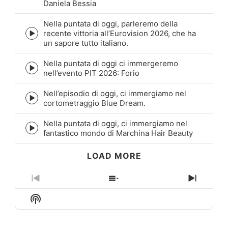
Daniela Bessia
play
icon
Nella puntata di oggi, parleremo della
recente vittoria all’Eurovision 2026, che ha
Episode
un sapore tutto italiano.
play
icon
Nella puntata di oggi ci immergeremo
Episode
nell’evento PIT 2026: Forio
play
icon
Nell’episodio di oggi, ci immergiamo nel
Episode
cortometraggio Blue Dream.
play
icon
Nella puntata di oggi, ci immergiamo nel
Episode
fantastico mondo di Marchina Hair Beauty
play
icon
LOAD MORE
Previous
Show
Next
Episode
Episodes
Episo
Show
List
Podcast
Information