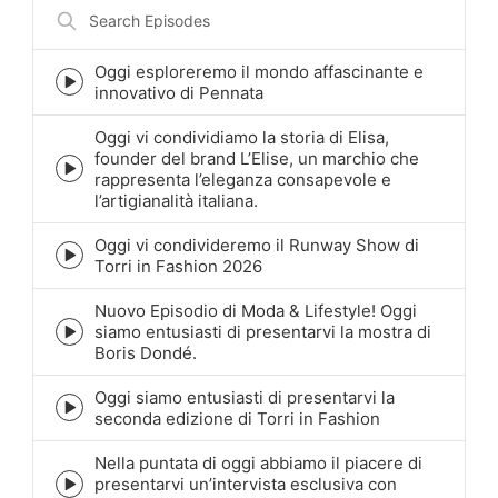
Search
Episodes
Oggi esploreremo il mondo affascinante e
Episode
innovativo di Pennata
play
icon
Oggi vi condividiamo la storia di Elisa,
founder del brand L’Elise, un marchio che
Episode
rappresenta l’eleganza consapevole e
play
l’artigianalità italiana.
icon
Oggi vi condivideremo il Runway Show di
Episode
Torri in Fashion 2026
play
icon
Nuovo Episodio di Moda & Lifestyle! Oggi
siamo entusiasti di presentarvi la mostra di
Episode
Boris Dondé.
play
icon
Oggi siamo entusiasti di presentarvi la
Episode
seconda edizione di Torri in Fashion
play
icon
Nella puntata di oggi abbiamo il piacere di
presentarvi un’intervista esclusiva con
Episode