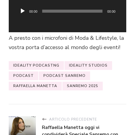
Questa puntata è stata creata in collaborazione
con David Lippi di Eventi Magazine, con il quale
00:00
00:00
abbiamo realizzato lo Speciale Sanremo. Grazie
per averci ascoltato sulla vostra radio preferita.
A presto con i microfoni di Moda & Lifestyle, la
vostra porta d’accesso al mondo degli eventi!
IDEALITY PODCASTNG
IDEALITY STUDIOS
PODCAST
PODCAST SANREMO
RAFFAELLA MANETTA
SANREMO 2025
ARTICOLO PRECEDENTE
Raffaella Manetta oggi vi
condividerà Speciale Sanremo con