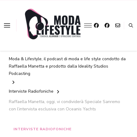
La moda a portata
Moda &
d'ascolto
Lifestyle
Moda & Lifestyle, il podcast di moda e life style condotto da
Raffaella Manetta e prodotto dalla Ideality Studios
Podcasting
Interviste Radiofoniche
Raffaella Manetta, oggi, vi condividerà Speciale Sanremo
con l’intervista esclusiva con Oceanis Yachts
INTERVISTE RADIOFONICHE