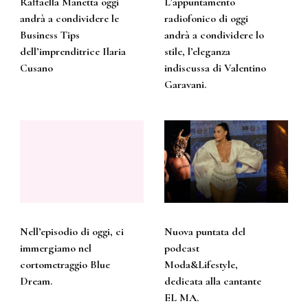
Raffaella Manetta oggi
L’appuntamento
andrà a condividere le
radiofonico di oggi
Business Tips
andrà a condividere lo
dell’imprenditrice Ilaria
stile, l’eleganza
Cusano
indiscussa di Valentino
Garavani.
Nell’episodio di oggi, ci
Nuova puntata del
immergiamo nel
podcast
cortometraggio Blue
Moda&Lifestyle,
Dream.
dedicata alla cantante
EL MA.