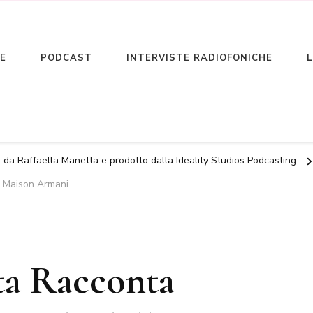
E
PODCAST
INTERVISTE RADIOFONICHE
colto
estyle
o da Raffaella Manetta e prodotto dalla Ideality Studios Podcasting
la Maison Armani.
ta Racconta