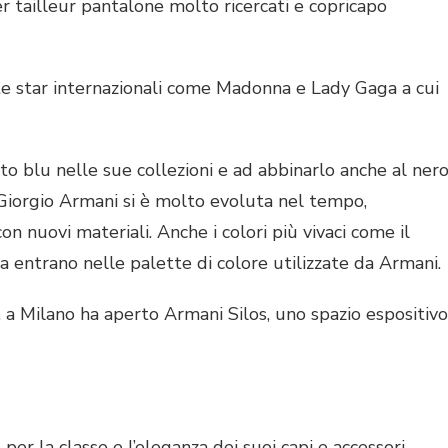
r tailleur pantalone molto ricercati e copricapo
e star internazionali come Madonna e Lady Gaga a cui
o blu nelle sue collezioni e ad abbinarlo anche al nero
di Giorgio Armani si è molto evoluta nel tempo,
nuovi materiali. Anche i colori più vivaci come il
a entrano nelle palette di colore utilizzate da Armani.
, a Milano ha aperto Armani Silos, uno spazio espositivo
er la classe e l’eleganza dei suoi capi e accessori.