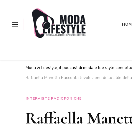
HOM
La moda a portata d'as
Moda & Lif
Moda & Lifestyle, il podcast di moda e life style condott
Raffaella Manetta Racconta l’evoluzione dello stile del
INTERVISTE RADIOFONICHE
Raffaella Manet