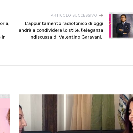
aumentar
ARTICOLO SUCCESSIVO
o
oria,
L’appuntamento radiofonico di oggi
diminuire
andrà a condividere lo stile, l’eleganza
il
 in
indiscussa di Valentino Garavani.
volume.