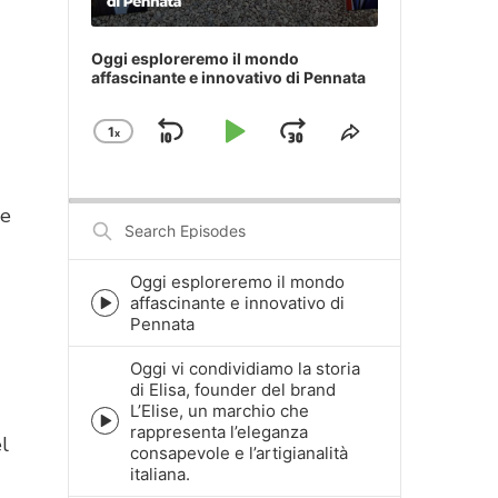
Oggi esploreremo il mondo
affascinante e innovativo di Pennata
1
x
Skip
Play
Jump
Change
Share
Playback
This
Backward
Pause
Forward
Rate
Episode
le
Search
Episodes
Oggi esploreremo il mondo
affascinante e innovativo di
Episode
Pennata
play
icon
Oggi vi condividiamo la storia
di Elisa, founder del brand
L’Elise, un marchio che
Episode
rappresenta l’eleganza
el
play
consapevole e l’artigianalità
icon
italiana.