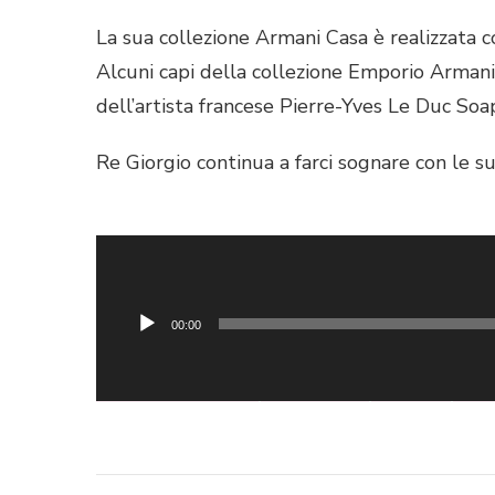
La sua collezione Armani Casa è realizzata co
Alcuni capi della collezione Emporio Arma
dell’artista francese Pierre-Yves Le Duc Soa
Re Giorgio continua a farci sognare con le sue
Audio
Player
Il nostro appuntamento si conclude qui, grazi
aspetto alla prossima puntata…restate sinto
00:00
GIORGIO ARMANI
LIFESTYLE
MODA
MO