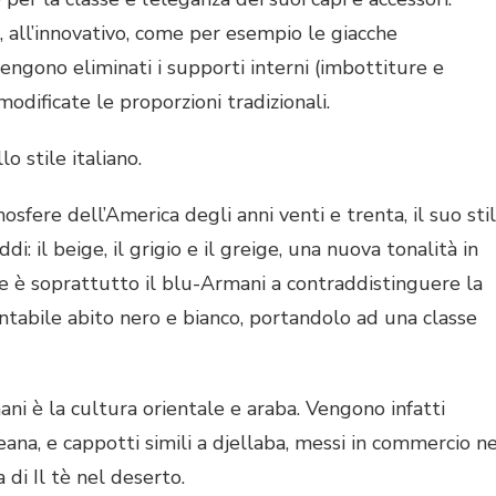
co, all’innovativo, come per esempio le giacche
vengono eliminati i supporti interni (imbottiture e
odificate le proporzioni tradizionali.
 stile italiano.
osfere dell’America degli anni venti e trenta, il suo sti
eddi: il beige, il grigio e il greige, una nuova tonalità in
e se è soprattutto il blu-Armani a contraddistinguere la
ntabile abito nero e bianco, portandolo ad una classe
ani è la cultura orientale e araba. Vengono infatti
oreana, e cappotti simili a djellaba, messi in commercio n
di Il tè nel deserto.