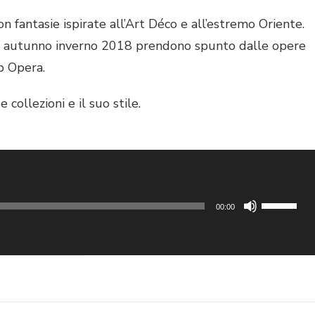
n fantasie ispirate all’Art Déco e all’estremo Oriente.
ni autunno inverno 2018 prendono spunto dalle opere
p Opera.
 collezioni e il suo stile.
e per averci seguito dalla vostra radio preferita. Vi
nizzati!
Usa
00:00
i
tasti
DA & LIFESTYLE
freccia
su/giù
per