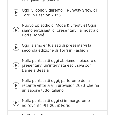
icon
Oggi vi condivideremo il Runway Show di
Episode
Torri in Fashion 2026
play
icon
Nuovo Episodio di Moda & Lifestyle! Oggi
siamo entusiasti di presentarvi la mostra di
Episode
Boris Dondé.
play
icon
Oggi siamo entusiasti di presentarvi la
Episode
seconda edizione di Torri in Fashion
play
icon
Nella puntata di oggi abbiamo il piacere di
presentarvi un’intervista esclusiva con
Episode
Daniela Bessia
play
icon
Nella puntata di oggi, parleremo della
recente vittoria all’Eurovision 2026, che ha
Episode
un sapore tutto italiano.
play
icon
Nella puntata di oggi ci immergeremo
Episode
nell’evento PIT 2026: Forio
play
icon