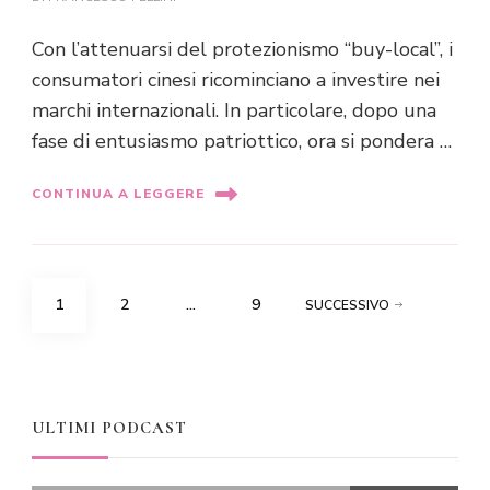
Con l’attenuarsi del protezionismo “buy-local”, i
consumatori cinesi ricominciano a investire nei
marchi internazionali. In particolare, dopo una
fase di entusiasmo patriottico, ora si pondera …
CONTINUA A LEGGERE
Paginazione
PAGINA
PAGINA
PAGINA
1
2
…
9
SUCCESSIVO
degli
articoli
ULTIMI PODCAST