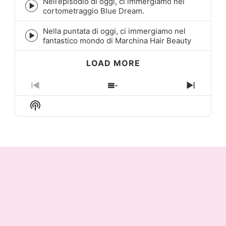
Nell’episodio di oggi, ci immergiamo nel
Episode
cortometraggio Blue Dream.
play
icon
Nella puntata di oggi, ci immergiamo nel
Episode
fantastico mondo di Marchina Hair Beauty
play
icon
LOAD MORE
Previous
Show
Next
Episode
Episodes
Episo
Show
List
Podcast
Information