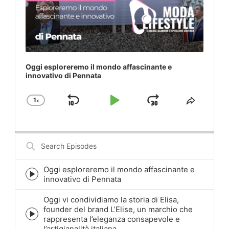
Oggi esploreremo il mondo affascinante e
innovativo di Pennata
1
x
Skip
Play
Jump
Change
Share
Playback
This
Backward
Pause
Forward
Rate
Episod
Search
Episodes
Oggi esploreremo il mondo affascinante e
Episode
innovativo di Pennata
play
icon
Oggi vi condividiamo la storia di Elisa,
founder del brand L’Elise, un marchio che
Episode
rappresenta l’eleganza consapevole e
play
l’artigianalità italiana.