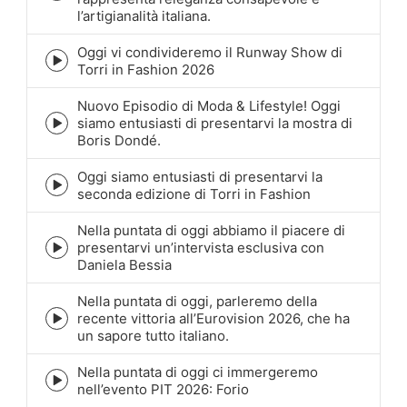
play
l’artigianalità italiana.
icon
Oggi vi condivideremo il Runway Show di
Episode
Torri in Fashion 2026
play
icon
Nuovo Episodio di Moda & Lifestyle! Oggi
siamo entusiasti di presentarvi la mostra di
Episode
Boris Dondé.
play
icon
Oggi siamo entusiasti di presentarvi la
Episode
seconda edizione di Torri in Fashion
play
icon
Nella puntata di oggi abbiamo il piacere di
presentarvi un’intervista esclusiva con
Episode
Daniela Bessia
play
icon
Nella puntata di oggi, parleremo della
recente vittoria all’Eurovision 2026, che ha
Episode
un sapore tutto italiano.
play
icon
Nella puntata di oggi ci immergeremo
Episode
nell’evento PIT 2026: Forio
play