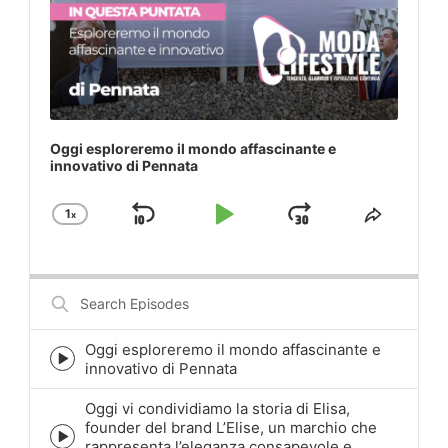
Oggi esploreremo il mondo affascinante e
innovativo di Pennata
1
x
Skip
Play
Jump
Change
Share
Playback
This
Backward
Pause
Forward
Rate
Episod
Search
Episodes
Oggi esploreremo il mondo affascinante e
Episode
innovativo di Pennata
play
icon
Oggi vi condividiamo la storia di Elisa,
founder del brand L’Elise, un marchio che
Episode
rappresenta l’eleganza consapevole e