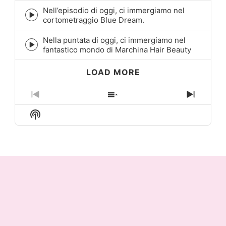
icon
Nell’episodio di oggi, ci immergiamo nel
Episode
cortometraggio Blue Dream.
play
icon
Nella puntata di oggi, ci immergiamo nel
Episode
fantastico mondo di Marchina Hair Beauty
play
icon
LOAD MORE
Previous
Show
Next
Episode
Episodes
Episo
Show
List
Podcast
Information