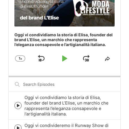
Oggi vi condividiamo la storia di Elisa, founder del
brand L’Elise, un marchio che rappresenta
l’eleganza consapevole e l’artigianalità italiana.
1
x
Skip
Play
Jump
Change
Share
Playback
This
Backward
Pause
Forward
Rate
Episod
Search
Episodes
Oggi vi condividiamo la storia di Elisa,
founder del brand L’Elise, un marchio che
Episode
rappresenta l’eleganza consapevole e
play
l’artigianalità italiana.
icon
Oggi vi condivideremo il Runway Show di