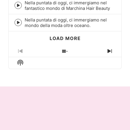
icon
Nella puntata di oggi, ci immergiamo nel
Episode
fantastico mondo di Marchina Hair Beauty
play
icon
Nella puntata di oggi, ci immergiamo nel
Episode
mondo della moda oltre oceano.
play
icon
LOAD MORE
Previous
Show
Next
Episode
Episodes
Episo
Show
List
Podcast
Information