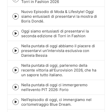
Episode
Torri in Fashion 2026
play
icon
Nuovo Episodio di Moda & Lifestyle! Oggi
siamo entusiasti di presentarvi la mostra di
Episode
Boris Dondé.
play
icon
Oggi siamo entusiasti di presentarvi la
Episode
seconda edizione di Torri in Fashion
play
icon
Nella puntata di oggi abbiamo il piacere di
presentarvi un’intervista esclusiva con
Episode
Daniela Bessia
play
icon
Nella puntata di oggi, parleremo della
recente vittoria all’Eurovision 2026, che ha
Episode
un sapore tutto italiano.
play
icon
Nella puntata di oggi ci immergeremo
Episode
nell’evento PIT 2026: Forio
play
icon
Nell’episodio di oggi, ci immergiamo nel
Episode
cortometraggio Blue Dream.
play