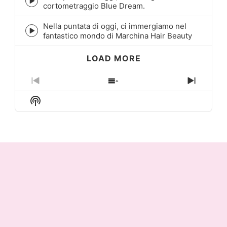
Episode
cortometraggio Blue Dream.
play
icon
Nella puntata di oggi, ci immergiamo nel
Episode
fantastico mondo di Marchina Hair Beauty
play
icon
LOAD MORE
Previous
Show
Next
Episode
Episodes
Episo
Show
List
Podcast
Information