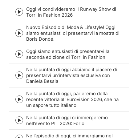
icon
Oggi vi condivideremo il Runway Show di
Episode
Torri in Fashion 2026
play
icon
Nuovo Episodio di Moda & Lifestyle! Oggi
siamo entusiasti di presentarvi la mostra di
Episode
Boris Dondé.
play
icon
Oggi siamo entusiasti di presentarvi la
Episode
seconda edizione di Torri in Fashion
play
icon
Nella puntata di oggi abbiamo il piacere di
presentarvi un’intervista esclusiva con
Episode
Daniela Bessia
play
icon
Nella puntata di oggi, parleremo della
recente vittoria all’Eurovision 2026, che ha
Episode
un sapore tutto italiano.
play
icon
Nella puntata di oggi ci immergeremo
Episode
nell’evento PIT 2026: Forio
play
icon
Nell’episodio di oggi, ci immergiamo nel