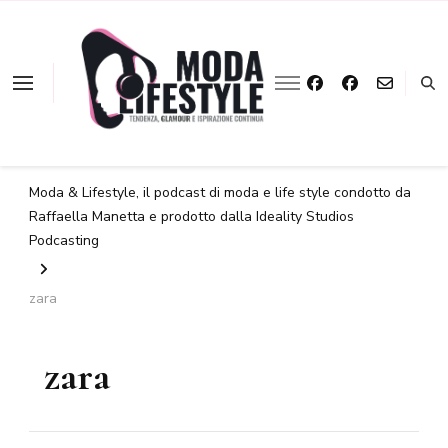
La moda a portata
Moda &
d'ascolto
Lifestyle
Moda & Lifestyle, il podcast di moda e life style condotto da
Raffaella Manetta e prodotto dalla Ideality Studios
Podcasting
zara
zara