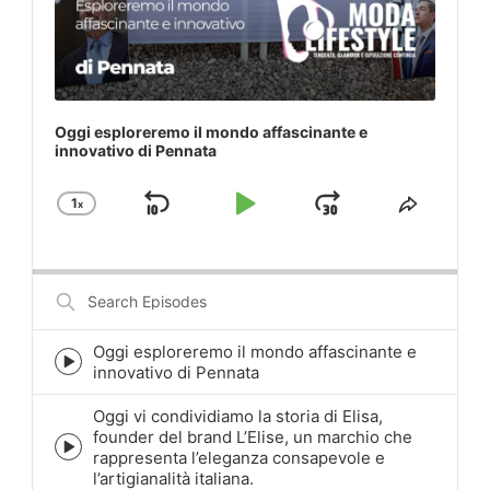
Oggi esploreremo il mondo affascinante e
innovativo di Pennata
1
x
Skip
Play
Jump
Change
Share
Playback
This
Backward
Pause
Forward
Rate
Episod
Search
Episodes
Oggi esploreremo il mondo affascinante e
Episode
innovativo di Pennata
play
icon
Oggi vi condividiamo la storia di Elisa,
founder del brand L’Elise, un marchio che
Episode
rappresenta l’eleganza consapevole e
play
l’artigianalità italiana.