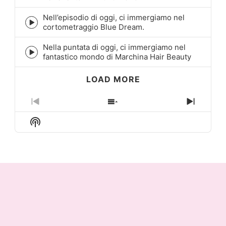
play
icon
Nell’episodio di oggi, ci immergiamo nel
Episode
cortometraggio Blue Dream.
play
icon
Nella puntata di oggi, ci immergiamo nel
Episode
fantastico mondo di Marchina Hair Beauty
play
icon
LOAD MORE
Previous
Show
Next
Episode
Episodes
Episo
Show
List
Podcast
Information