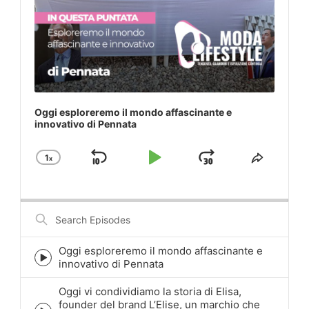
Oggi esploreremo il mondo affascinante e
innovativo di Pennata
1
x
Skip
Play
Jump
Change
Share
Playback
This
Backward
Pause
Forward
Rate
Episod
Search
Episodes
Oggi esploreremo il mondo affascinante e
Episode
innovativo di Pennata
play
icon
Oggi vi condividiamo la storia di Elisa,
founder del brand L’Elise, un marchio che