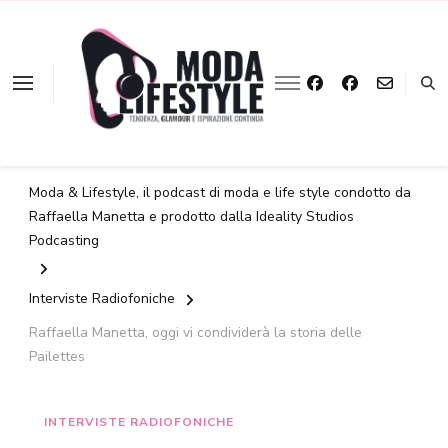
La moda a portata
Moda &
d'ascolto
Lifestyle
Moda & Lifestyle, il podcast di moda e life style condotto da
Raffaella Manetta e prodotto dalla Ideality Studios
Podcasting
Interviste Radiofoniche
Raffaella Manetta, oggi vi condividerà la storia delle
Pailettes
INTERVISTE RADIOFONICHE