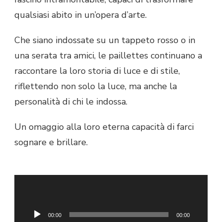
qualsiasi abito in un’opera d’arte.
Che siano indossate su un tappeto rosso o in
una serata tra amici, le paillettes continuano a
raccontare la loro storia di luce e di stile,
riflettendo non solo la luce, ma anche la
personalità di chi le indossa.
Un omaggio alla loro eterna capacità di farci
sognare e brillare.
Audio
Player
Siamo giunti al termine di questa puntata,
grazie per averci seguito dalla vostra radio
00:00
00:00