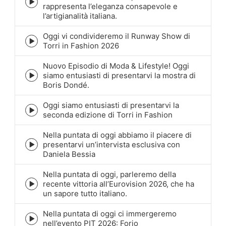
Episode
rappresenta l’eleganza consapevole e
play
l’artigianalità italiana.
icon
Oggi vi condivideremo il Runway Show di
Episode
Torri in Fashion 2026
play
icon
Nuovo Episodio di Moda & Lifestyle! Oggi
siamo entusiasti di presentarvi la mostra di
Episode
Boris Dondé.
play
icon
Oggi siamo entusiasti di presentarvi la
Episode
seconda edizione di Torri in Fashion
play
icon
Nella puntata di oggi abbiamo il piacere di
presentarvi un’intervista esclusiva con
Episode
Daniela Bessia
play
icon
Nella puntata di oggi, parleremo della
recente vittoria all’Eurovision 2026, che ha
Episode
un sapore tutto italiano.
play
icon
Nella puntata di oggi ci immergeremo
Episode
nell’evento PIT 2026: Forio