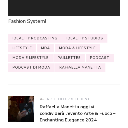
preferita. A presto con i microfoni di Moda &
Lifestyle, la vostra finestra sul mondo del
Fashion System!
IDEALITY PODCASTING
IDEALITY STUDIOS
LIFESTYLE
MDA
MODA & LIFESTYLE
MODA E LIFESTYLE
PAILLETTES
PODCAST
PODCAST DI MODA
RAFFAELLA MANETTA
ARTICOLO PRECEDENTE
Raffaella Manetta oggi vi
condividerà l'evento Arte & Fuoco –
Enchanting Elegance 2024