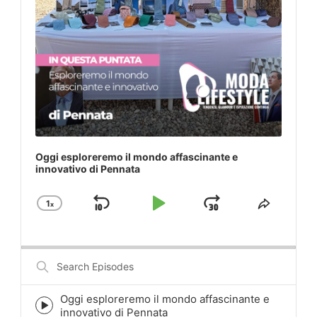
Oggi esploreremo il mondo affascinante e
innovativo di Pennata
1
x
Skip
Play
Jump
Change
Share
Playback
This
Backward
Pause
Forward
Rate
Episod
Search
Episodes
Oggi esploreremo il mondo affascinante e
Episode
innovativo di Pennata