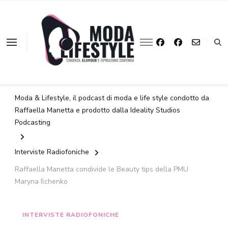
La moda a portata
Moda &
d'ascolto
Lifestyle
Moda & Lifestyle, il podcast di moda e life style condotto da
Raffaella Manetta e prodotto dalla Ideality Studios
Podcasting
Interviste Radiofoniche
Raffaella Manetta condivide le Beauty tips della PMU
Maryna Ilchenko
INTERVISTE RADIOFONICHE