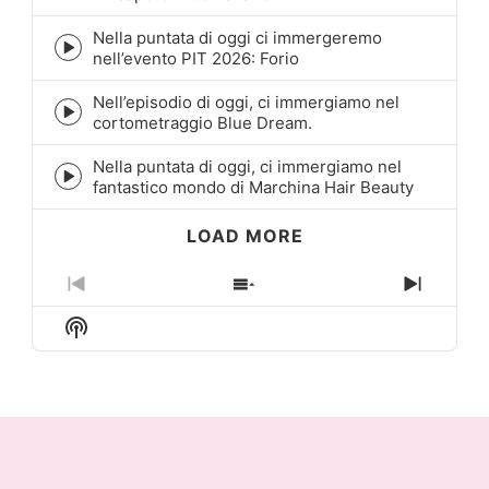
play
icon
Nella puntata di oggi ci immergeremo
Episode
nell’evento PIT 2026: Forio
play
icon
Nell’episodio di oggi, ci immergiamo nel
Episode
cortometraggio Blue Dream.
play
icon
Nella puntata di oggi, ci immergiamo nel
Episode
fantastico mondo di Marchina Hair Beauty
play
icon
LOAD MORE
Previous
Show
Next
Episode
Episodes
Episo
Show
List
Podcast
Information