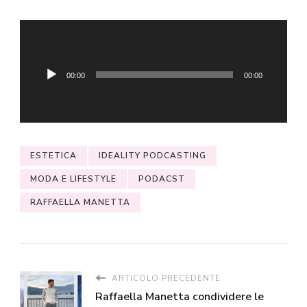
Audio
Player
Il nostro appuntamento si conclude qui, grazie
per averci seguito dalla vostra radio preferita.
00:00
00:00
Vi aspetto alla prossima puntata…restate
sintonizzati!
ESTETICA
IDEALITY PODCASTING
MODA E LIFESTYLE
PODACST
RAFFAELLA MANETTA
ARTICOLO PRECEDENTE
Raffaella Manetta condividere le