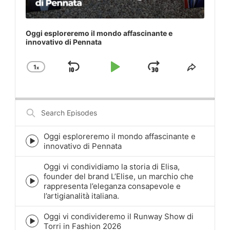
Oggi esploreremo il mondo affascinante e
innovativo di Pennata
1
x
Skip
Play
Jump
Change
Share
Playback
This
Backward
Pause
Forward
Rate
Episod
Search
Episodes
Oggi esploreremo il mondo affascinante e
Episode
innovativo di Pennata
play
icon
Oggi vi condividiamo la storia di Elisa,
founder del brand L’Elise, un marchio che
Episode
rappresenta l’eleganza consapevole e
play
l’artigianalità italiana.
icon
Oggi vi condivideremo il Runway Show di
Episode
Torri in Fashion 2026