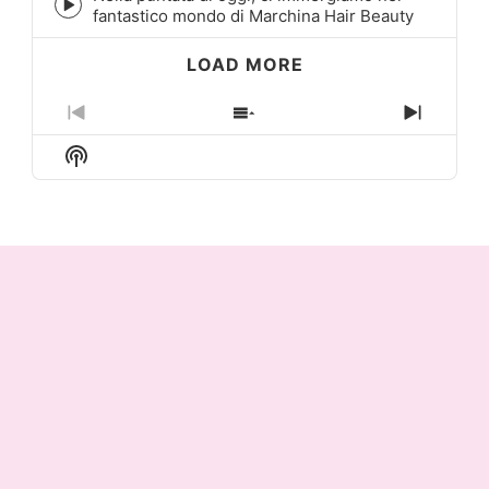
Episode
fantastico mondo di Marchina Hair Beauty
play
icon
LOAD MORE
Previous
Show
Next
Episode
Episodes
Episo
Show
List
Podcast
Information