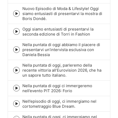
play
icon
Nuovo Episodio di Moda & Lifestyle! Oggi
siamo entusiasti di presentarvi la mostra di
Episode
Boris Dondé.
play
icon
Oggi siamo entusiasti di presentarvi la
Episode
seconda edizione di Torri in Fashion
play
icon
Nella puntata di oggi abbiamo il piacere di
presentarvi un’intervista esclusiva con
Episode
Daniela Bessia
play
icon
Nella puntata di oggi, parleremo della
recente vittoria all’Eurovision 2026, che ha
Episode
un sapore tutto italiano.
play
icon
Nella puntata di oggi ci immergeremo
Episode
nell’evento PIT 2026: Forio
play
icon
Nell’episodio di oggi, ci immergiamo nel
Episode
cortometraggio Blue Dream.
play
icon
Nella puntata di oggi, ci immergiamo nel