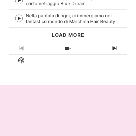
Episode
cortometraggio Blue Dream.
play
icon
Nella puntata di oggi, ci immergiamo nel
Episode
fantastico mondo di Marchina Hair Beauty
play
icon
LOAD MORE
Previous
Show
Next
Episode
Episodes
Episo
Show
List
Podcast
Information