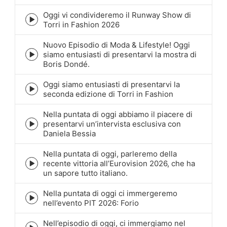
icon
Oggi vi condivideremo il Runway Show di
Episode
Torri in Fashion 2026
play
icon
Nuovo Episodio di Moda & Lifestyle! Oggi
siamo entusiasti di presentarvi la mostra di
Episode
Boris Dondé.
play
icon
Oggi siamo entusiasti di presentarvi la
Episode
seconda edizione di Torri in Fashion
play
icon
Nella puntata di oggi abbiamo il piacere di
presentarvi un’intervista esclusiva con
Episode
Daniela Bessia
play
icon
Nella puntata di oggi, parleremo della
recente vittoria all’Eurovision 2026, che ha
Episode
un sapore tutto italiano.
play
icon
Nella puntata di oggi ci immergeremo
Episode
nell’evento PIT 2026: Forio
play
icon
Nell’episodio di oggi, ci immergiamo nel