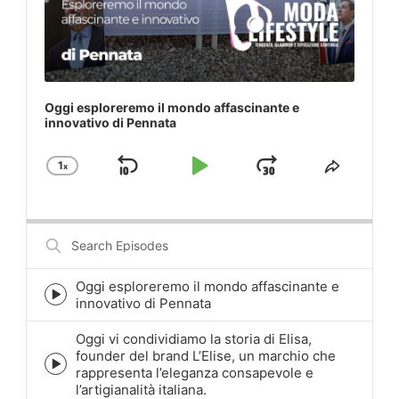
Oggi esploreremo il mondo affascinante e
innovativo di Pennata
1
x
Skip
Play
Jump
Change
Share
Playback
This
Backward
Pause
Forward
Rate
Episod
Search
Episodes
Oggi esploreremo il mondo affascinante e
Episode
innovativo di Pennata
play
icon
Oggi vi condividiamo la storia di Elisa,
founder del brand L’Elise, un marchio che
Episode
rappresenta l’eleganza consapevole e
play
l’artigianalità italiana.